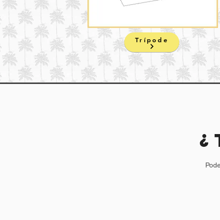
Trípode
¿
Pode