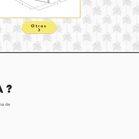
Otros
A?
una de